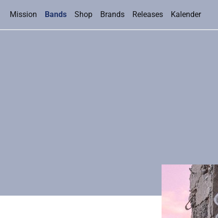
(current)
Mission
Bands
Shop
Brands
Releases
Kalender