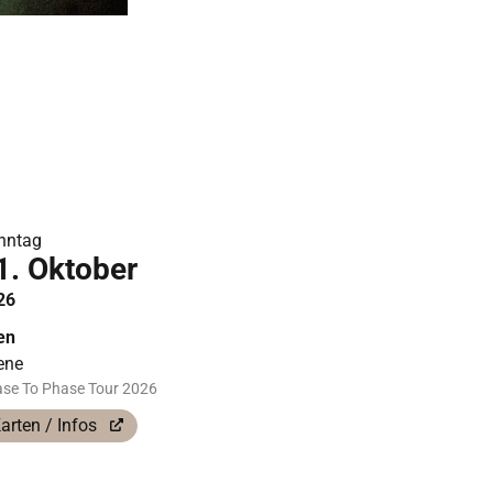
nntag
1. Oktober
26
en
ene
se To Phase Tour 2026
arten / Infos