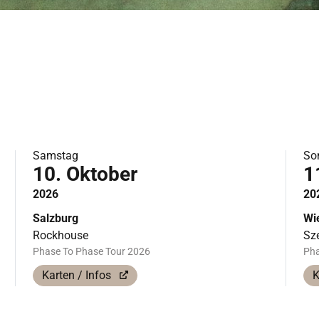
Samstag
So
10. Oktober
1
2026
20
Salzburg
Wi
Rockhouse
Sz
Phase To Phase Tour 2026
Pha
Karten / Infos
K