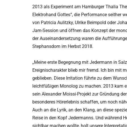
2013 als Experiment am Hamburger Thalia Thea
Elektrohand Gottes“, die Performance seither we
von Patricia Aulitzky, Ulrike Beimpold oder Jo
Jam-Session und öffnen das Konzept der mono
der Auseinandersetzung waren die Aufführunge
Stephansdom im Herbst 2018.
„Meine erste Begegnung mit Jedermann in Salz
Ereignischarakter blieb mir fremd. Ich bin mit
geblieben. Diese Irritation führte zu dem Wuns
leichtfüßigen Monolog zu machen. 2013 kam es
sein Alexander Moissi-Projekt zur Gründung der 
besonderes Hörerlebnis schaffen, um noch n
Auch an die Lyrik, an den Klang, an diese speziel
Reise in den Kopf Jedermanns. Und während H
sichtbar machen wollte, holt unsere Interpretat