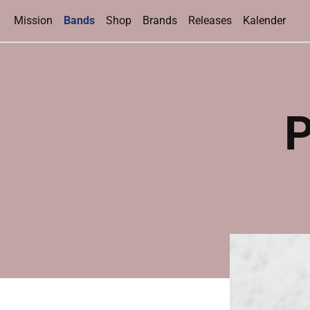
(current)
Mission
Bands
Shop
Brands
Releases
Kalender
P