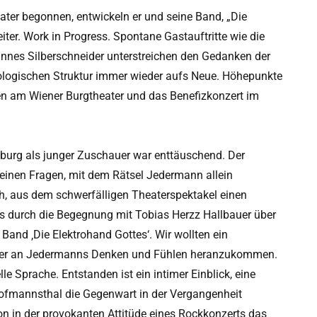
ter begonnen, entwickeln er und seine Band, „Die
iter. Work in Progress. Spontane Gastauftritte wie die
hannes Silberschneider unterstreichen den Gedanken der
logischen Struktur immer wieder aufs Neue. Höhepunkte
n am Wiener Burgtheater und das Benefizkonzert im
burg als junger Zuschauer war enttäuschend. Der
 meinen Fragen, mit dem Rätsel Jedermann allein
ch, aus dem schwerfälligen Theaterspektakel einen
 durch die Begegnung mit Tobias Herzz Hallbauer über
Band ‚Die Elektrohand Gottes‘. Wir wollten ein
äher an Jedermanns Denken und Fühlen heranzukommen.
le Sprache. Entstanden ist ein intimer Einblick, eine
ofmannsthal die Gegenwart in der Vergangenheit
ion in der provokanten Attitüde eines Rockkonzerts das