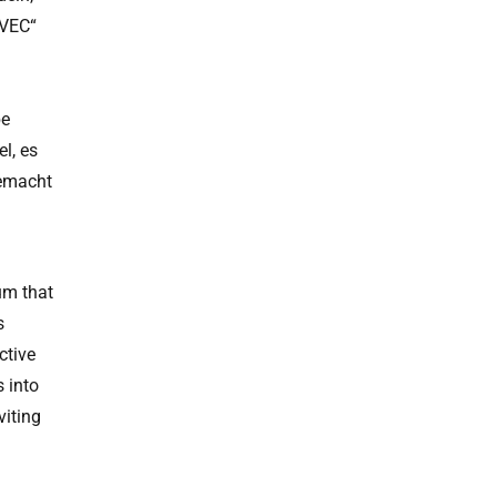
AVEC“
be
el, es
gemacht
um that
s
ctive
 into
viting