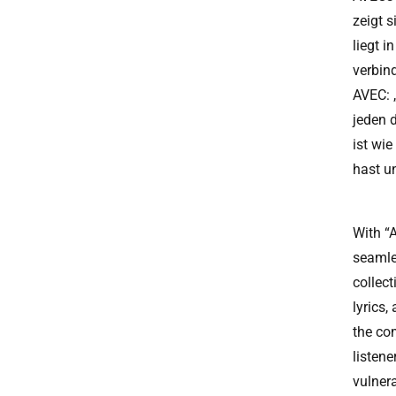
zeigt s
liegt i
verbin
AVEC: 
jeden d
ist wi
hast un
With “A
seamle
collect
lyrics
the co
listene
vulner