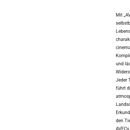
Mit „A
selbst
Lebens
charak
cinema
Komple
und läd
Widers
Jeder 
führt d
atmosp
Landsch
Erkund
den Ti
AVECs 