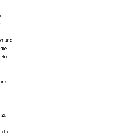
n
s
e
en und
die
 ein
 und
n zu
deln,