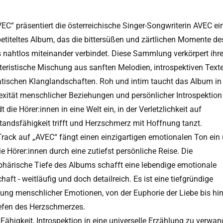
VEC“ präsentiert die österreichische Singer-Songwriterin AVEC ei
betiteltes Album, das die bittersüßen und zärtlichen Momente de
 nahtlos miteinander verbindet. Diese Sammlung verkörpert ihr
teristische Mischung aus sanften Melodien, introspektiven Text
tischen Klanglandschaften. Roh und intim taucht das Album in 
xität menschlicher Beziehungen und persönlicher Introspektion
t die Hörer:innen in eine Welt ein, in der Verletzlichkeit auf
tandsfähigkeit trifft und Herzschmerz mit Hoffnung tanzt.
Track auf „AVEC“ fängt einen einzigartigen emotionalen Ton ein
ie Hörer:innen durch eine zutiefst persönliche Reise. Die
härische Tiefe des Albums schafft eine lebendige emotionale
aft - weitläufig und doch detailreich. Es ist eine tiefgründige
ung menschlicher Emotionen, von der Euphorie der Liebe bis hi
efen des Herzschmerzes.
Fähigkeit, Introspektion in eine universelle Erzählung zu verwan