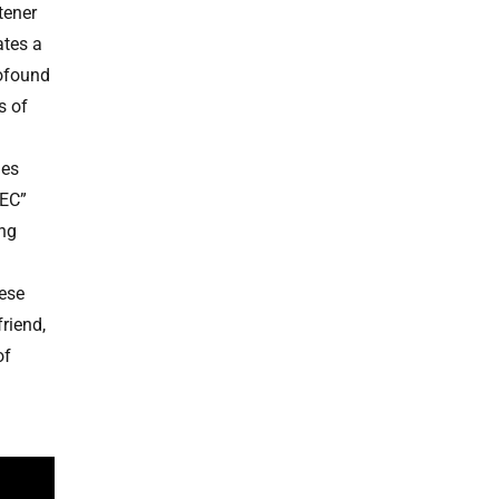
tener
ates a
rofound
s of
nes
VEC”
ing
hese
friend,
of