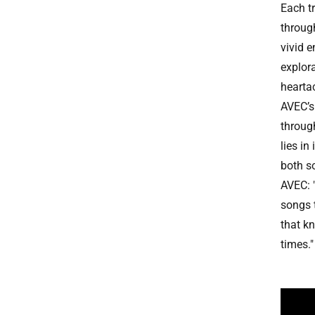
Each t
throug
vivid e
explor
hearta
AVEC’s 
throug
lies in
both s
AVEC: "
songs t
that k
times."