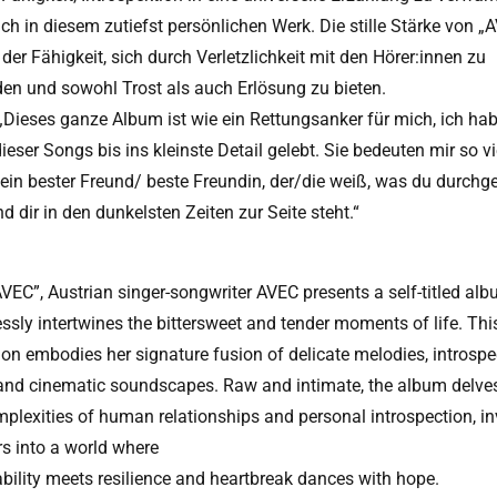
ich in diesem zutiefst persönlichen Werk. Die stille Stärke von „
n der Fähigkeit, sich durch Verletzlichkeit mit den Hörer:innen zu
den und sowohl Trost als auch Erlösung zu bieten.
„Dieses ganze Album ist wie ein Rettungsanker für mich, ich ha
ieser Songs bis ins kleinste Detail gelebt. Sie bedeuten mir so vi
e ein bester Freund/ beste Freundin, der/die weiß, was du durch
d dir in den dunkelsten Zeiten zur Seite steht.“
VEC”, Austrian singer-songwriter AVEC presents a self-titled alb
ssly intertwines the bittersweet and tender moments of life. Thi
ion embodies her signature fusion of delicate melodies, introspe
, and cinematic soundscapes. Raw and intimate, the album delves
mplexities of human relationships and personal introspection, in
rs into a world where
ability meets resilience and heartbreak dances with hope.